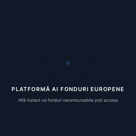
Suport prin email
Alege Starter
Professional
49 €/lună
PLATFORMĂ AI FONDURI EUROPENE
Pentru consultanți și firme medii
Află instant ce fonduri nerambursabile poți accesa
30 căutări CAEN pe săptămână
30 utilizări AI pe săptămână
Toate funcțiile Starter
Rapoarte personalizate
Analize avansate AI
Suport prioritar